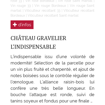
rosé 33
|
Vin rosé Bordeaux
|
Vin rosé Saint martial
|
Vin rouge 33
|
Vin rouge Bordeaux
|
Vin rouge Saint
martial
|
Viticulteur récoltant 33
|
Viticulteur récoltant
Bordeaux
|
Viticulteur récoltant Saint martial
d’infos
CHÂTEAU GRAVELIER
L’INDISPENSABLE
L’indispensable issu d’une volonté de
modernité! Sélection de la parcelle pour
un vin plus fruité et charpenté, et ajout de
notes boisées sous le contrôle régulier de
l’œnologue. L’alliance raisin-bois lui
confère une très belle longueur. En
bouche l’attaque est ronde, suivi de
tanins soyeux et fondus pour une finale …