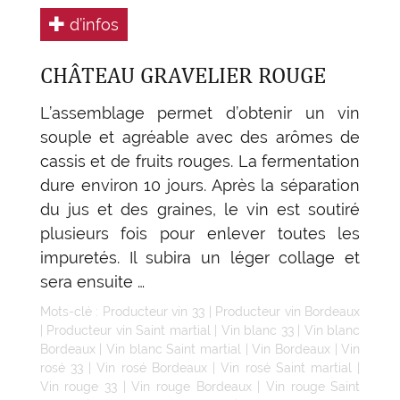
d’infos
CHÂTEAU GRAVELIER ROUGE
L’assemblage permet d’obtenir un vin
souple et agréable avec des arômes de
cassis et de fruits rouges. La fermentation
dure environ 10 jours. Après la séparation
du jus et des graines, le vin est soutiré
plusieurs fois pour enlever toutes les
impuretés. Il subira un léger collage et
sera ensuite …
Mots-clé :
Producteur vin 33
|
Producteur vin Bordeaux
|
Producteur vin Saint martial
|
Vin blanc 33
|
Vin blanc
Bordeaux
|
Vin blanc Saint martial
|
Vin Bordeaux
|
Vin
rosé 33
|
Vin rosé Bordeaux
|
Vin rosé Saint martial
|
Vin rouge 33
|
Vin rouge Bordeaux
|
Vin rouge Saint