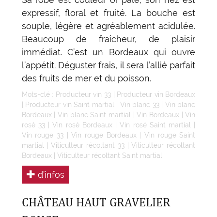
expressif, floral et fruité. La bouche est
souple, légère et agréablement acidulée.
Beaucoup de fraîcheur, de plaisir
immédiat. C’est un Bordeaux qui ouvre
l’appétit. Déguster frais, il sera l’allié parfait
des fruits de mer et du poisson.
Mots-clé :
Producteur vin 33
|
Producteur vin Bordeaux
|
Producteur vin Saint martial
|
Vin blanc 33
|
Vin blanc
Bordeaux
|
Vin blanc Saint martial
|
Vin Bordeaux
|
Vin
rosé 33
|
Vin rosé Bordeaux
|
Vin rosé Saint martial
|
Vin rouge 33
|
Vin rouge Bordeaux
|
Vin rouge Saint
martial
|
Viticulteur récoltant 33
|
Viticulteur récoltant
Bordeaux
|
Viticulteur récoltant Saint martial
d’infos
CHÂTEAU HAUT GRAVELIER