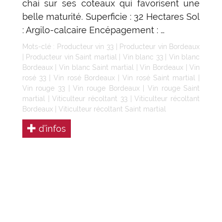
chai sur ses coteaux qui favorisent une
belle maturité. Superficie : 32 Hectares Sol
: Argilo-calcaire Encépagement : …
Mots-clé :
Producteur vin 33
|
Producteur vin Bordeaux
|
Producteur vin Saint martial
|
Vin blanc 33
|
Vin blanc
Bordeaux
|
Vin blanc Saint martial
|
Vin Bordeaux
|
Vin
rosé 33
|
Vin rosé Bordeaux
|
Vin rosé Saint martial
|
Vin rouge 33
|
Vin rouge Bordeaux
|
Vin rouge Saint
martial
|
Viticulteur récoltant 33
|
Viticulteur récoltant
Bordeaux
|
Viticulteur récoltant Saint martial
d’infos