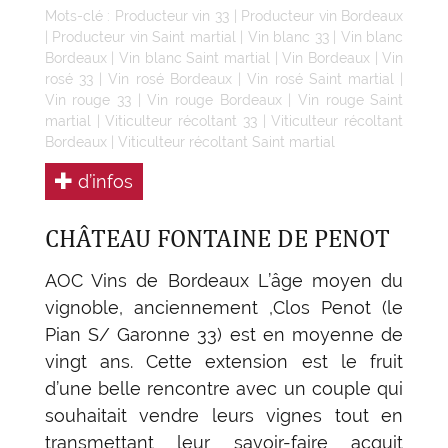
Mots-clé :
Producteur vin 33
|
Producteur vin Bordeaux
|
Producteur vin Saint martial
|
Vin blanc 33
|
Vin blanc
Bordeaux
|
Vin blanc Saint martial
|
Vin Bordeaux
|
Vin
rosé 33
|
Vin rosé Bordeaux
|
Vin rosé Saint martial
|
Vin rouge 33
|
Vin rouge Bordeaux
|
Vin rouge Saint
martial
|
Viticulteur récoltant 33
|
Viticulteur récoltant
Bordeaux
|
Viticulteur récoltant Saint martial
d’infos
CHÂTEAU FONTAINE DE PENOT
AOC Vins de Bordeaux L’âge moyen du
vignoble, anciennement ,Clos Penot (le
Pian S/ Garonne 33) est en moyenne de
vingt ans. Cette extension est le fruit
d’une belle rencontre avec un couple qui
souhaitait vendre leurs vignes tout en
transmettant leur savoir-faire acquit