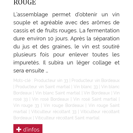
ROUGE
L’assemblage permet d’obtenir un vin
souple et agréable avec des arômes de
cassis et de fruits rouges. La fermentation
dure environ 10 jours. Après la séparation
du jus et des graines, le vin est soutiré
plusieurs fois pour enlever toutes les
impuretés. Il subira un léger collage et
sera ensuite …
Mots-clé :
Producteur vin 33
|
Producteur vin Bordeaux
|
Producteur vin Saint martial
|
Vin blanc 33
|
Vin blanc
Bordeaux
|
Vin blanc Saint martial
|
Vin Bordeaux
|
Vin
rosé 33
|
Vin rosé Bordeaux
|
Vin rosé Saint martial
|
Vin rouge 33
|
Vin rouge Bordeaux
|
Vin rouge Saint
martial
|
Viticulteur récoltant 33
|
Viticulteur récoltant
Bordeaux
|
Viticulteur récoltant Saint martial
d’infos