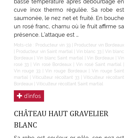
basse température après débourbage en
cuve inox thermo régulée. Sa robe est
saumonée, le nez net et fruité. En bouche
un rosé franc, charnu où le fruit affirme sa
présence. L’attaque est …
Mots-clé :
Producteur vin 33
|
Producteur vin Bordeaux
|
Producteur vin Saint martial
|
Vin blanc 33
|
Vin blanc
Bordeaux
|
Vin blanc Saint martial
|
Vin Bordeaux
|
Vin
rosé 33
|
Vin rosé Bordeaux
|
Vin rosé Saint martial
|
Vin rouge 33
|
Vin rouge Bordeaux
|
Vin rouge Saint
martial
|
Viticulteur récoltant 33
|
Viticulteur récoltant
Bordeaux
|
Viticulteur récoltant Saint martial
d’infos
CHÂTEAU HAUT GRAVELIER
BLANC
Sa robe est couleur or pâle, son nez est