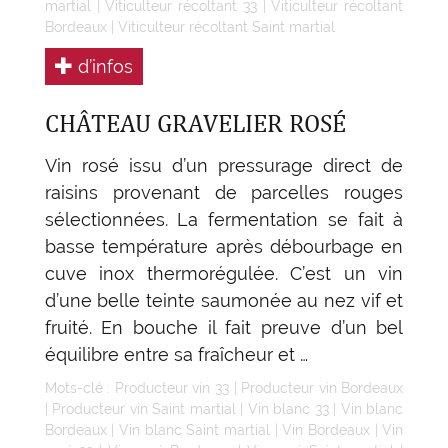
martial
|
Viticulteur récoltant 33
|
Viticulteur récoltant
Bordeaux
|
Viticulteur récoltant Saint martial
d’infos
CHÂTEAU GRAVELIER ROSÉ
Vin rosé issu d’un pressurage direct de
raisins provenant de parcelles rouges
sélectionnées. La fermentation se fait à
basse température après débourbage en
cuve inox thermorégulée. C’est un vin
d’une belle teinte saumonée au nez vif et
fruité. En bouche il fait preuve d’un bel
équilibre entre sa fraîcheur et …
Mots-clé :
Producteur vin 33
|
Producteur vin Bordeaux
|
Producteur vin Saint martial
|
Vin blanc 33
|
Vin blanc
Bordeaux
|
Vin blanc Saint martial
|
Vin Bordeaux
|
Vin