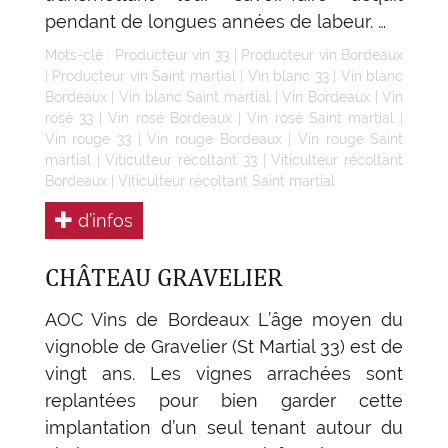
pendant de longues années de labeur. …
Mots-clé :
Producteur vin 33
|
Producteur vin Bordeaux
|
Producteur vin Saint martial
|
Vin blanc 33
|
Vin blanc
Bordeaux
|
Vin blanc Saint martial
|
Vin Bordeaux
|
Vin
rosé 33
|
Vin rosé Bordeaux
|
Vin rosé Saint martial
|
Vin rouge 33
|
Vin rouge Bordeaux
|
Vin rouge Saint
martial
|
Viticulteur récoltant 33
|
Viticulteur récoltant
Bordeaux
|
Viticulteur récoltant Saint martial
d’infos
CHÂTEAU GRAVELIER
AOC Vins de Bordeaux L’âge moyen du
vignoble de Gravelier (St Martial 33) est de
vingt ans. Les vignes arrachées sont
replantées pour bien garder cette
implantation d’un seul tenant autour du