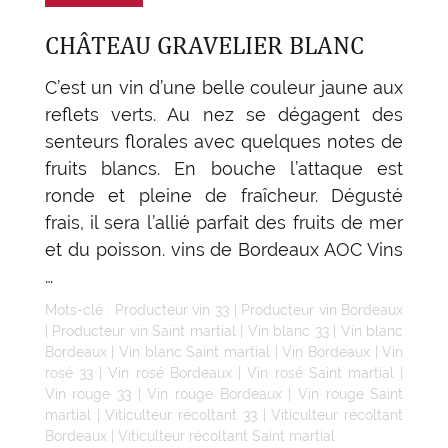
CHÂTEAU GRAVELIER BLANC
C’est un vin d’une belle couleur jaune aux
reflets verts. Au nez se dégagent des
senteurs florales avec quelques notes de
fruits blancs. En bouche l’attaque est
ronde et pleine de fraîcheur. Dégusté
frais, il sera l’allié parfait des fruits de mer
et du poisson. vins de Bordeaux AOC Vins
…
Mots-clé :
Producteur vin 33
|
Producteur vin Bordeaux
|
Producteur vin Saint martial
|
Vin blanc 33
|
Vin blanc
Bordeaux
|
Vin blanc Saint martial
|
Vin Bordeaux
|
Vin
rosé 33
|
Vin rosé Bordeaux
|
Vin rosé Saint martial
|
Vin rouge 33
|
Vin rouge Bordeaux
|
Vin rouge Saint
martial
|
Viticulteur récoltant 33
|
Viticulteur récoltant
Bordeaux
|
Viticulteur récoltant Saint martial