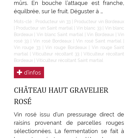
mûrs. En bouche l’attaque est franche,
équilbrée, sur le fruit. Déguster à …
Mots-clé :
Producteur vin 33
|
Producteur vin Bordeaux
|
Producteur vin Saint martial
|
Vin blanc 33
|
Vin blanc
Bordeaux
|
Vin blanc Saint martial
|
Vin Bordeaux
|
Vin
rosé 33
|
Vin rosé Bordeaux
|
Vin rosé Saint martial
|
Vin rouge 33
|
Vin rouge Bordeaux
|
Vin rouge Saint
martial
|
Viticulteur récoltant 33
|
Viticulteur récoltant
Bordeaux
|
Viticulteur récoltant Saint martial
d’infos
CHÂTEAU HAUT GRAVELIER
ROSÉ
Vin rosé issu d’un pressurage direct de
raisins provenant de parcelles rouges
sélectionnées. La fermentation se fait à