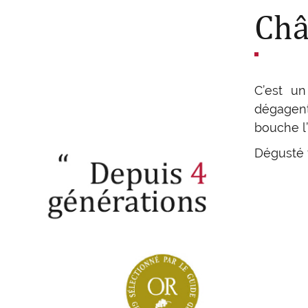
Châ
C’est un
dégagent
bouche l’
Dégusté fr