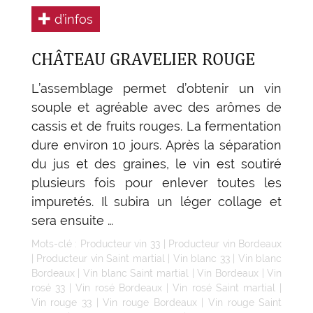
d’infos
CHÂTEAU GRAVELIER ROUGE
L’assemblage permet d’obtenir un vin
souple et agréable avec des arômes de
cassis et de fruits rouges. La fermentation
dure environ 10 jours. Après la séparation
du jus et des graines, le vin est soutiré
plusieurs fois pour enlever toutes les
impuretés. Il subira un léger collage et
sera ensuite …
Mots-clé :
Producteur vin 33
|
Producteur vin Bordeaux
|
Producteur vin Saint martial
|
Vin blanc 33
|
Vin blanc
Bordeaux
|
Vin blanc Saint martial
|
Vin Bordeaux
|
Vin
rosé 33
|
Vin rosé Bordeaux
|
Vin rosé Saint martial
|
Vin rouge 33
|
Vin rouge Bordeaux
|
Vin rouge Saint