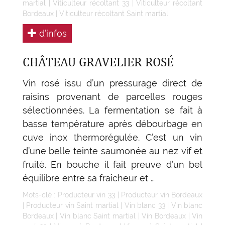
martial
|
Viticulteur récoltant 33
|
Viticulteur récoltant
Bordeaux
|
Viticulteur récoltant Saint martial
d’infos
CHÂTEAU GRAVELIER ROSÉ
Vin rosé issu d’un pressurage direct de
raisins provenant de parcelles rouges
sélectionnées. La fermentation se fait à
basse température après débourbage en
cuve inox thermorégulée. C’est un vin
d’une belle teinte saumonée au nez vif et
fruité. En bouche il fait preuve d’un bel
équilibre entre sa fraîcheur et …
Mots-clé :
Producteur vin 33
|
Producteur vin Bordeaux
|
Producteur vin Saint martial
|
Vin blanc 33
|
Vin blanc
Bordeaux
|
Vin blanc Saint martial
|
Vin Bordeaux
|
Vin