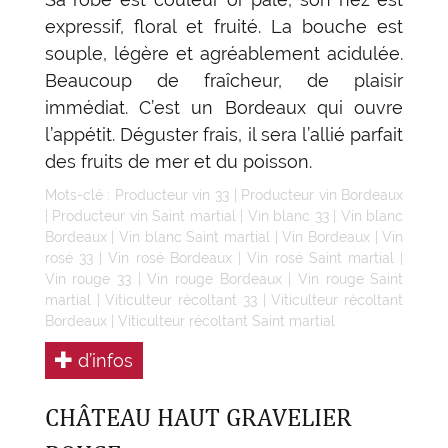
expressif, floral et fruité. La bouche est
souple, légère et agréablement acidulée.
Beaucoup de fraîcheur, de plaisir
immédiat. C’est un Bordeaux qui ouvre
l’appétit. Déguster frais, il sera l’allié parfait
des fruits de mer et du poisson.
Mots-clé :
Producteur vin 33
|
Producteur vin Bordeaux
|
Producteur vin Saint martial
|
Vin blanc 33
|
Vin blanc
Bordeaux
|
Vin blanc Saint martial
|
Vin Bordeaux
|
Vin
rosé 33
|
Vin rosé Bordeaux
|
Vin rosé Saint martial
|
Vin rouge 33
|
Vin rouge Bordeaux
|
Vin rouge Saint
martial
|
Viticulteur récoltant 33
|
Viticulteur récoltant
Bordeaux
|
Viticulteur récoltant Saint martial
d’infos
CHÂTEAU HAUT GRAVELIER