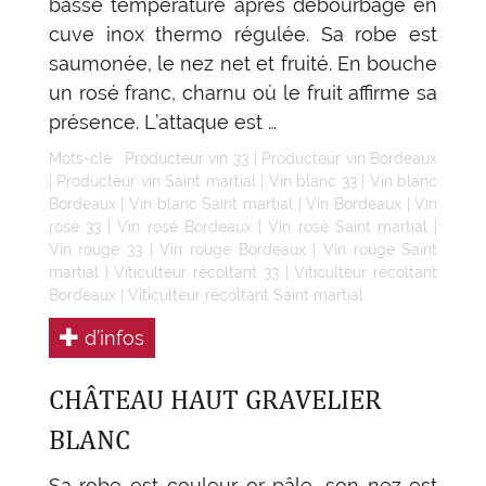
basse température après débourbage en
cuve inox thermo régulée. Sa robe est
saumonée, le nez net et fruité. En bouche
un rosé franc, charnu où le fruit affirme sa
présence. L’attaque est …
Mots-clé :
Producteur vin 33
|
Producteur vin Bordeaux
|
Producteur vin Saint martial
|
Vin blanc 33
|
Vin blanc
Bordeaux
|
Vin blanc Saint martial
|
Vin Bordeaux
|
Vin
rosé 33
|
Vin rosé Bordeaux
|
Vin rosé Saint martial
|
Vin rouge 33
|
Vin rouge Bordeaux
|
Vin rouge Saint
martial
|
Viticulteur récoltant 33
|
Viticulteur récoltant
Bordeaux
|
Viticulteur récoltant Saint martial
d’infos
CHÂTEAU HAUT GRAVELIER
BLANC
Sa robe est couleur or pâle, son nez est