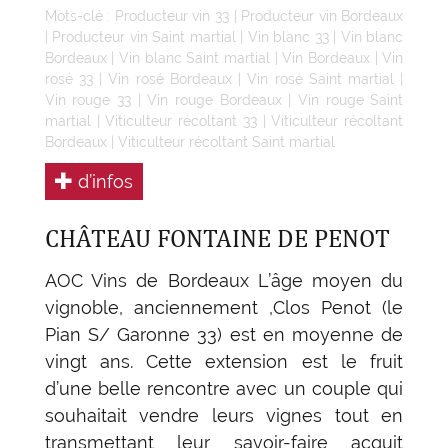
Mots-clé :
Producteur vin 33
|
Producteur vin Bordeaux
|
Producteur vin Saint martial
|
Vin blanc 33
|
Vin blanc
Bordeaux
|
Vin blanc Saint martial
|
Vin Bordeaux
|
Vin
rosé 33
|
Vin rosé Bordeaux
|
Vin rosé Saint martial
|
Vin rouge 33
|
Vin rouge Bordeaux
|
Vin rouge Saint
martial
|
Viticulteur récoltant 33
|
Viticulteur récoltant
Bordeaux
|
Viticulteur récoltant Saint martial
d’infos
CHÂTEAU FONTAINE DE PENOT
AOC Vins de Bordeaux L’âge moyen du
vignoble, anciennement ,Clos Penot (le
Pian S/ Garonne 33) est en moyenne de
vingt ans. Cette extension est le fruit
d’une belle rencontre avec un couple qui
souhaitait vendre leurs vignes tout en
transmettant leur savoir-faire acquit