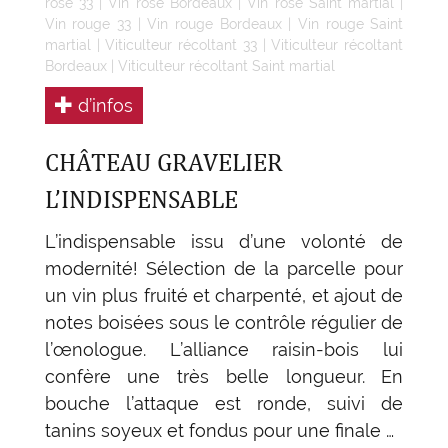
rosé 33
|
Vin rosé Bordeaux
|
Vin rosé Saint martial
|
Vin rouge 33
|
Vin rouge Bordeaux
|
Vin rouge Saint
martial
|
Viticulteur récoltant 33
|
Viticulteur récoltant
Bordeaux
|
Viticulteur récoltant Saint martial
d’infos
CHÂTEAU GRAVELIER
L’INDISPENSABLE
L’indispensable issu d’une volonté de
modernité! Sélection de la parcelle pour
un vin plus fruité et charpenté, et ajout de
notes boisées sous le contrôle régulier de
l’œnologue. L’alliance raisin-bois lui
confère une très belle longueur. En
bouche l’attaque est ronde, suivi de
tanins soyeux et fondus pour une finale …