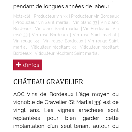
pendant de longues années de labeur. …
Mots-clé :
Producteur vin 33
|
Producteur vin Bordeaux
|
Producteur vin Saint martial
|
Vin blanc 33
|
Vin blanc
Bordeaux
|
Vin blanc Saint martial
|
Vin Bordeaux
|
Vin
rosé 33
|
Vin rosé Bordeaux
|
Vin rosé Saint martial
|
Vin rouge 33
|
Vin rouge Bordeaux
|
Vin rouge Saint
martial
|
Viticulteur récoltant 33
|
Viticulteur récoltant
Bordeaux
|
Viticulteur récoltant Saint martial
d’infos
CHÂTEAU GRAVELIER
AOC Vins de Bordeaux L’âge moyen du
vignoble de Gravelier (St Martial 33) est de
vingt ans. Les vignes arrachées sont
replantées pour bien garder cette
implantation d’un seul tenant autour du