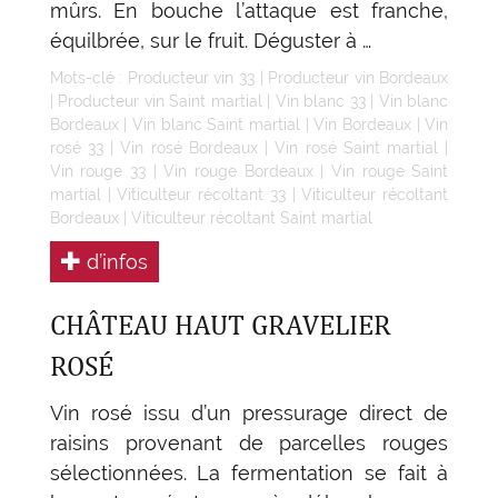
mûrs. En bouche l’attaque est franche,
équilbrée, sur le fruit. Déguster à …
Mots-clé :
Producteur vin 33
|
Producteur vin Bordeaux
|
Producteur vin Saint martial
|
Vin blanc 33
|
Vin blanc
Bordeaux
|
Vin blanc Saint martial
|
Vin Bordeaux
|
Vin
rosé 33
|
Vin rosé Bordeaux
|
Vin rosé Saint martial
|
Vin rouge 33
|
Vin rouge Bordeaux
|
Vin rouge Saint
martial
|
Viticulteur récoltant 33
|
Viticulteur récoltant
Bordeaux
|
Viticulteur récoltant Saint martial
d’infos
CHÂTEAU HAUT GRAVELIER
ROSÉ
Vin rosé issu d’un pressurage direct de
raisins provenant de parcelles rouges
sélectionnées. La fermentation se fait à