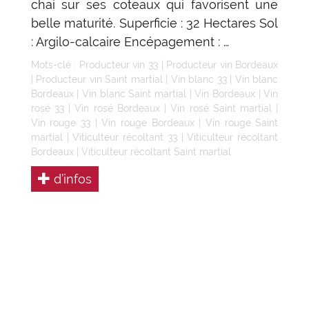
chai sur ses coteaux qui favorisent une
belle maturité. Superficie : 32 Hectares Sol
: Argilo-calcaire Encépagement : …
Mots-clé :
Producteur vin 33
|
Producteur vin Bordeaux
|
Producteur vin Saint martial
|
Vin blanc 33
|
Vin blanc
Bordeaux
|
Vin blanc Saint martial
|
Vin Bordeaux
|
Vin
rosé 33
|
Vin rosé Bordeaux
|
Vin rosé Saint martial
|
Vin rouge 33
|
Vin rouge Bordeaux
|
Vin rouge Saint
martial
|
Viticulteur récoltant 33
|
Viticulteur récoltant
Bordeaux
|
Viticulteur récoltant Saint martial
d’infos