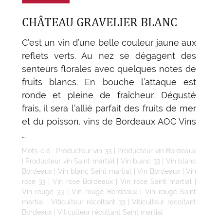
CHÂTEAU GRAVELIER BLANC
C’est un vin d’une belle couleur jaune aux
reflets verts. Au nez se dégagent des
senteurs florales avec quelques notes de
fruits blancs. En bouche l’attaque est
ronde et pleine de fraîcheur. Dégusté
frais, il sera l’allié parfait des fruits de mer
et du poisson. vins de Bordeaux AOC Vins
…
Mots-clé :
Producteur vin 33
|
Producteur vin Bordeaux
|
Producteur vin Saint martial
|
Vin blanc 33
|
Vin blanc
Bordeaux
|
Vin blanc Saint martial
|
Vin Bordeaux
|
Vin
rosé 33
|
Vin rosé Bordeaux
|
Vin rosé Saint martial
|
Vin rouge 33
|
Vin rouge Bordeaux
|
Vin rouge Saint
martial
|
Viticulteur récoltant 33
|
Viticulteur récoltant
Bordeaux
|
Viticulteur récoltant Saint martial