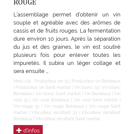
ROUGE
L’assemblage permet d’obtenir un vin
souple et agréable avec des arômes de
cassis et de fruits rouges. La fermentation
dure environ 10 jours. Après la séparation
du jus et des graines, le vin est soutiré
plusieurs fois pour enlever toutes les
impuretés. Il subira un léger collage et
sera ensuite …
Mots-clé :
Producteur vin 33
|
Producteur vin Bordeaux
|
Producteur vin Saint martial
|
Vin blanc 33
|
Vin blanc
Bordeaux
|
Vin blanc Saint martial
|
Vin Bordeaux
|
Vin
rosé 33
|
Vin rosé Bordeaux
|
Vin rosé Saint martial
|
Vin rouge 33
|
Vin rouge Bordeaux
|
Vin rouge Saint
martial
|
Viticulteur récoltant 33
|
Viticulteur récoltant
Bordeaux
|
Viticulteur récoltant Saint martial
d’infos