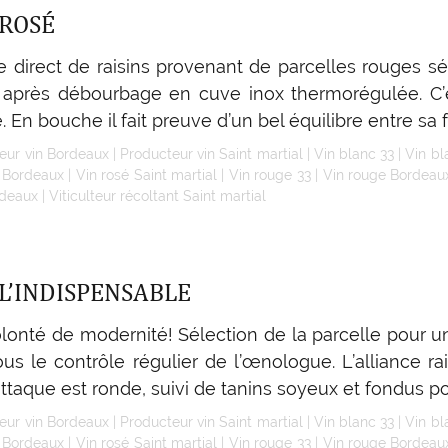
ROSÉ
e direct de raisins provenant de parcelles rouges s
 après débourbage en cuve inox thermorégulée. C’e
 En bouche il fait preuve d’un bel équilibre entre sa f
eur vin Bordeaux
|
Producteur vin Saint martial
|
Vin blanc 33
|
Vin b
é Bordeaux
|
Vin rosé Saint martial
|
Vin rouge 33
|
Vin rouge Bordeau
rdeaux
|
Viticulteur récoltant Saint martial
L’INDISPENSABLE
lonté de modernité! Sélection de la parcelle pour un
us le contrôle régulier de l’œnologue. L’alliance rai
ttaque est ronde, suivi de tanins soyeux et fondus po
eur vin Bordeaux
|
Producteur vin Saint martial
|
Vin blanc 33
|
Vin b
é Bordeaux
|
Vin rosé Saint martial
|
Vin rouge 33
|
Vin rouge Bordeau