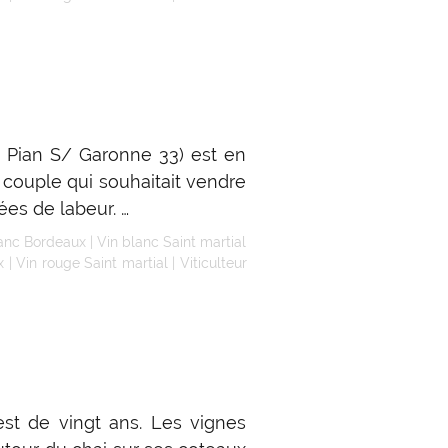
 Pian S/ Garonne 33) est en
 couple qui souhaitait vendre
ées de labeur. …
lanc Bordeaux
|
Vin blanc Saint martial
x
|
Vin rouge Saint martial
|
Viticulteur
st de vingt ans. Les vignes