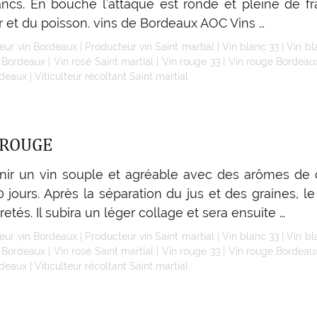
ncs. En bouche l’attaque est ronde et pleine de fraî
mer et du poisson. vins de Bordeaux AOC Vins …
eur vin Bordeaux
|
Producteur vin Saint martial
|
Vin blanc 33
|
Vin b
é Bordeaux
|
Vin rosé Saint martial
|
Vin rouge 33
|
Vin rouge Bordeau
rdeaux
|
Viticulteur récoltant Saint martial
 ROUGE
ir un vin souple et agréable avec des arômes de ca
jours. Après la séparation du jus et des graines, le 
etés. Il subira un léger collage et sera ensuite …
eur vin Bordeaux
|
Producteur vin Saint martial
|
Vin blanc 33
|
Vin b
é Bordeaux
|
Vin rosé Saint martial
|
Vin rouge 33
|
Vin rouge Bordeau
rdeaux
|
Viticulteur récoltant Saint martial