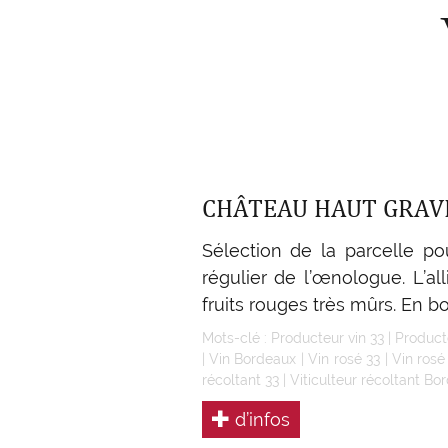
CHÂTEAU HAUT GRAVE
Sélection de la parcelle po
régulier de l’œnologue. L’al
fruits rouges très mûrs. En bo
Mots-clé :
Producteur vin 33
|
Product
|
Vin Bordeaux
|
Vin rosé 33
|
Vin ros
récoltant 33
|
Viticulteur récoltant Bo
d’infos