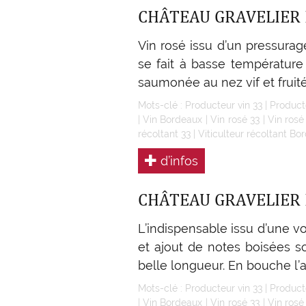
CHÂTEAU GRAVELIER 
Vin rosé issu d’un pressurag
se fait à basse température
saumonée au nez vif et fruité.
Mots-clé :
Producteur vin 33
|
Product
|
Vin Bordeaux
|
Vin rosé 33
|
Vin ros
récoltant 33
|
Viticulteur récoltant Bo
d’infos
CHÂTEAU GRAVELIER 
L’indispensable issu d’une vo
et ajout de notes boisées so
belle longueur. En bouche l’a
Mots-clé :
Producteur vin 33
|
Product
|
Vin Bordeaux
|
Vin rosé 33
|
Vin ros