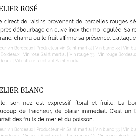
ELIER ROSÉ
e direct de raisins provenant de parcelles rouges s
 après débourbage en cuve inox thermo régulée. Sa r
ranc, charnu où le fruit affirme sa présence. L’attaque
eur vin Bordeaux
|
Producteur vin Saint martial
|
Vin blanc 33
|
Vin b
é Bordeaux
|
Vin rosé Saint martial
|
Vin rouge 33
|
Vin rouge Bordeau
rdeaux
|
Viticulteur récoltant Saint martial
ELIER BLANC
e, son nez est expressif, floral et fruité. La b
coup de fraîcheur, de plaisir immédiat. C’est un B
parfait des fruits de mer et du poisson.
eur vin Bordeaux
|
Producteur vin Saint martial
|
Vin blanc 33
|
Vin b
é Bordeaux
|
Vin rosé Saint martial
|
Vin rouge 33
|
Vin rouge Bordeau