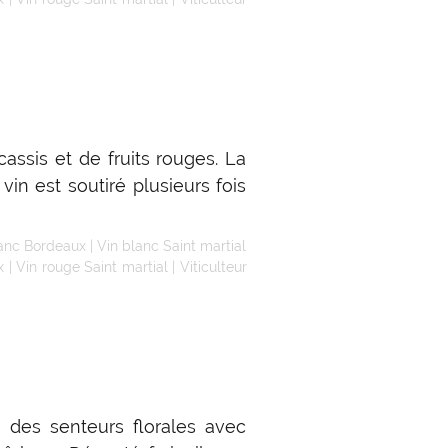
ssis et de fruits rouges. La
vin est soutiré plusieurs fois
lanc Bordeaux
|
Vin blanc Saint martial
x
|
Vin rouge Saint martial
|
Viticulteur
 des senteurs florales avec