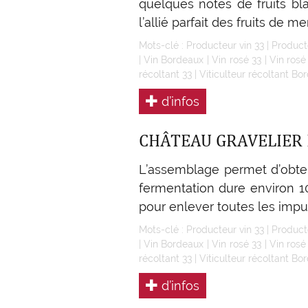
quelques notes de fruits bla
l’allié parfait des fruits de 
Mots-clé :
Producteur vin 33
|
Product
|
Vin Bordeaux
|
Vin rosé 33
|
Vin ros
récoltant 33
|
Viticulteur récoltant Bo
d’infos
CHÂTEAU GRAVELIER
L’assemblage permet d’obten
fermentation dure environ 10 
pour enlever toutes les impur
Mots-clé :
Producteur vin 33
|
Product
|
Vin Bordeaux
|
Vin rosé 33
|
Vin ros
récoltant 33
|
Viticulteur récoltant Bo
d’infos