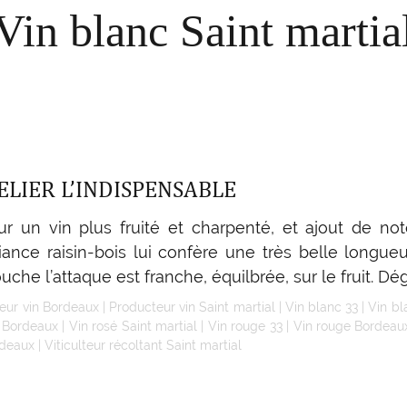
Vin blanc Saint martia
LIER L’INDISPENSABLE
ur un vin plus fruité et charpenté, et ajout de no
liance raisin-bois lui confère une très belle longue
uche l’attaque est franche, équilbrée, sur le fruit. Dé
eur vin Bordeaux
|
Producteur vin Saint martial
|
Vin blanc 33
|
Vin b
é Bordeaux
|
Vin rosé Saint martial
|
Vin rouge 33
|
Vin rouge Bordeau
rdeaux
|
Viticulteur récoltant Saint martial