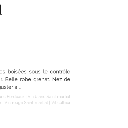
l
tes boisées sous le contrôle
ur. Belle robe grenat. Nez de
guster à …
lanc Bordeaux
|
Vin blanc Saint martial
x
|
Vin rouge Saint martial
|
Viticulteur