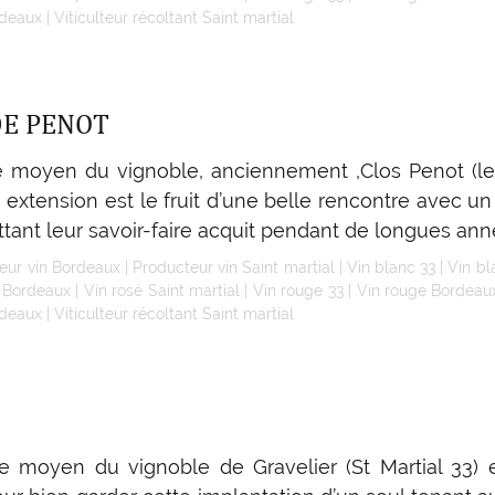
rdeaux
|
Viticulteur récoltant Saint martial
DE PENOT
 moyen du vignoble, anciennement ,Clos Penot (le
extension est le fruit d’une belle rencontre avec un
tant leur savoir-faire acquit pendant de longues ann
eur vin Bordeaux
|
Producteur vin Saint martial
|
Vin blanc 33
|
Vin b
é Bordeaux
|
Vin rosé Saint martial
|
Vin rouge 33
|
Vin rouge Bordeau
rdeaux
|
Viticulteur récoltant Saint martial
 moyen du vignoble de Gravelier (St Martial 33) e