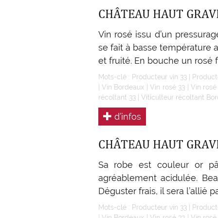
CHÂTEAU HAUT GRAV
Vin rosé issu d’un pressurag
se fait à basse température
et fruité. En bouche un rosé f
Mots-clé :
Producteur vin 33
|
Product
|
Vin Bordeaux
|
Vin rosé 33
|
Vin ros
récoltant 33
|
Viticulteur récoltant Bo
d’infos
CHÂTEAU HAUT GRAV
Sa robe est couleur or pâl
agréablement acidulée. Beau
Déguster frais, il sera l’allié 
Mots-clé :
Producteur vin 33
|
Product
|
Vin Bordeaux
|
Vin rosé 33
|
Vin ros