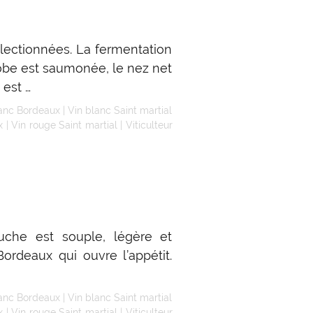
électionnées. La fermentation
obe est saumonée, le nez net
 est …
lanc Bordeaux
|
Vin blanc Saint martial
x
|
Vin rouge Saint martial
|
Viticulteur
ouche est souple, légère et
ordeaux qui ouvre l’appétit.
lanc Bordeaux
|
Vin blanc Saint martial
x
|
Vin rouge Saint martial
|
Viticulteur