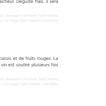
cheur. Dégusté frais, il sera
lanc Bordeaux
|
Vin blanc Saint martial
x
|
Vin rouge Saint martial
|
Viticulteur
ssis et de fruits rouges. La
vin est soutiré plusieurs fois
lanc Bordeaux
|
Vin blanc Saint martial
x
|
Vin rouge Saint martial
|
Viticulteur