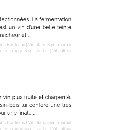
électionnées. La fermentation
st un vin d’une belle teinte
raîcheur et …
lanc Bordeaux
|
Vin blanc Saint martial
x
|
Vin rouge Saint martial
|
Viticulteur
 vin plus fruité et charpenté,
sin-bois lui confère une très
ur une finale …
lanc Bordeaux
|
Vin blanc Saint martial
x
|
Vin rouge Saint martial
|
Viticulteur