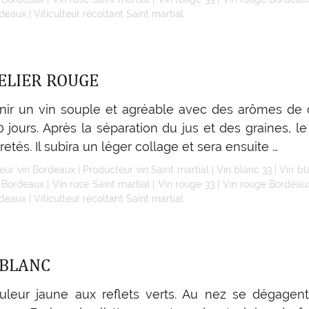
rdeaux
|
Viticulteur récoltant Saint martial
ELIER ROUGE
ir un vin souple et agréable avec des arômes de ca
jours. Après la séparation du jus et des graines, le 
etés. Il subira un léger collage et sera ensuite …
eur vin Bordeaux
|
Producteur vin Saint martial
|
Vin blanc 33
|
Vin b
é Bordeaux
|
Vin rosé Saint martial
|
Vin rouge 33
|
Vin rouge Bordeau
rdeaux
|
Viticulteur récoltant Saint martial
 BLANC
ouleur jaune aux reflets verts. Au nez se dégagent