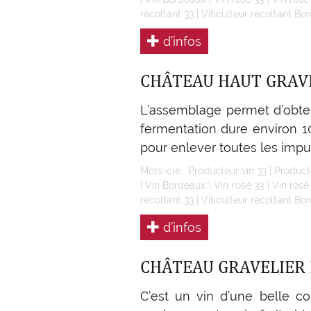
récoltant 33
|
Viticulteur récoltant Bo
d’infos
CHÂTEAU HAUT GRAV
L’assemblage permet d’obten
fermentation dure environ 10 
pour enlever toutes les impur
Mots-clé :
Producteur vin 33
|
Product
|
Vin Bordeaux
|
Vin rosé 33
|
Vin ros
récoltant 33
|
Viticulteur récoltant Bo
d’infos
CHÂTEAU GRAVELIER
C’est un vin d’une belle c